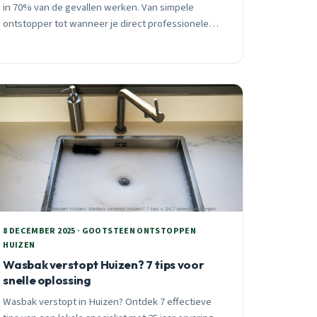
in 70% van de gevallen werken. Van simpele
ontstopper tot wanneer je direct professionele
hulp nodig hebt, met specifiek advies voor Huizen
woningen.
8 DECEMBER 2025 · GOOTSTEEN ONTSTOPPEN
HUIZEN
Wasbak verstopt Huizen? 7 tips voor
snelle oplossing
Wasbak verstopt in Huizen? Ontdek 7 effectieve