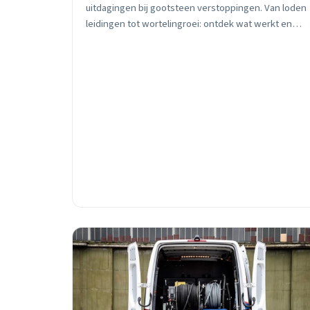
uitdagingen bij gootsteen verstoppingen. Van loden
leidingen tot wortelingroei: ontdek wat werkt en
wanneer je direct moet bellen.