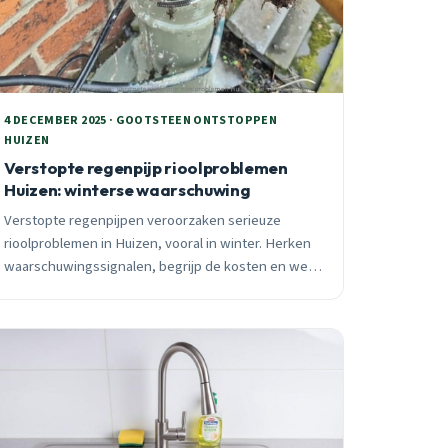
4 DECEMBER 2025 · GOOTSTEEN ONTSTOPPEN
HUIZEN
Verstopte regenpijp rioolproblemen
Huizen: winterse waarschuwing
Verstopte regenpijpen veroorzaken serieuze
rioolproblemen in Huizen, vooral in winter. Herken
waarschuwingssignalen, begrijp de kosten en weet
wanneer je 24/7 spoedhulp moet bellen voor jouw
wijk.