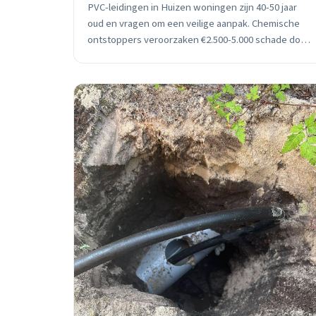
PVC-leidingen in Huizen woningen zijn 40-50 jaar
oud en vragen om een veilige aanpak. Chemische
ontstoppers veroorzaken €2.500-5.000 schade door
degradatie boven 60°C. Ontdek professionele
technieken en preventietips.