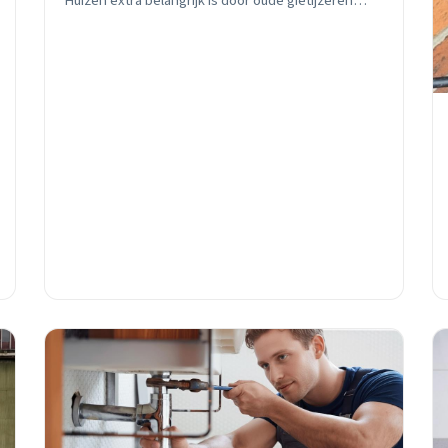
Huizen extra belangrijk is door oude gietijzeren
leidingen en gemengde rioolstelsels.