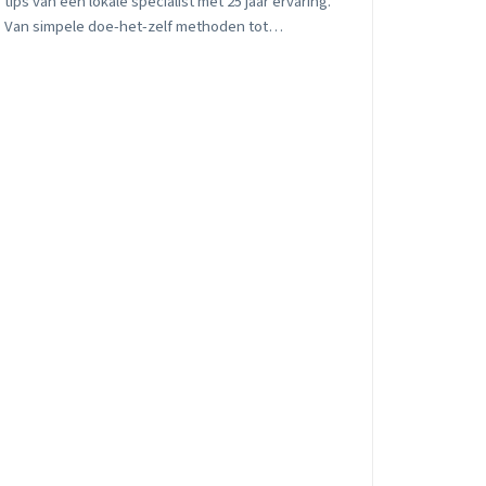
tips van een lokale specialist met 25 jaar ervaring.
Van simpele doe-het-zelf methoden tot
professionele hogedrukreiniging, inclusief wijk-
specifiek advies voor Oude Dorp, Bijvanck en
Westereng.