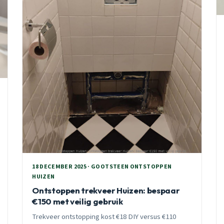
18 DECEMBER 2025 · GOOTSTEEN ONTSTOPPEN
HUIZEN
Ontstoppen trekveer Huizen: bespaar
€150 met veilig gebruik
Trekveer ontstopping kost €18 DIY versus €110