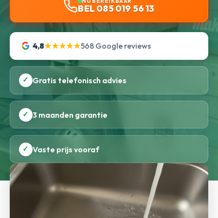
NU BEREIKBAAR
BEL 085 019 56 13
4,8
★★★★★
568 Google reviews
✓
Gratis telefonisch advies
✓
3 maanden garantie
✓
Vaste prijs vooraf