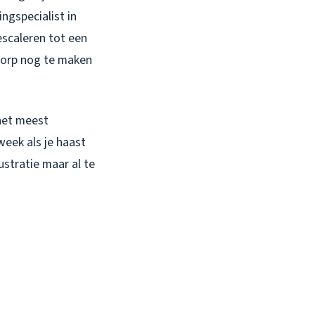
ngspecialist in
escaleren tot een
 Dorp nog te maken
 het meest
eek als je haast
ustratie maar al te