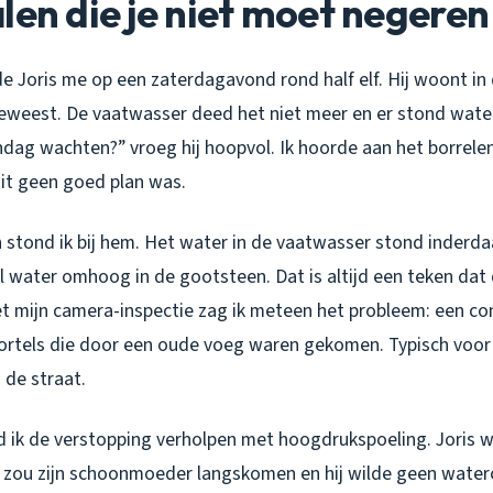
len die je niet moet negeren
e Joris me op een zaterdagavond rond half elf. Hij woont i
geweest. De vaatwasser deed het niet meer en er stond water
dag wachten?” vroeg hij hoopvol. Ik hoorde aan het borrele
it geen goed plan was.
 stond ik bij hem. Het water in de vaatwasser stond inderdaa
il water omhoog in de gootsteen. Dat is altijd een teken da
et mijn camera-inspectie zag ik meteen het probleem: een co
rtels die door een oude voeg waren gekomen. Typisch voor 
de straat.
d ik de verstopping verholpen met hoogdrukspoeling. Joris 
zou zijn schoonmoeder langskomen en hij wilde geen waterov