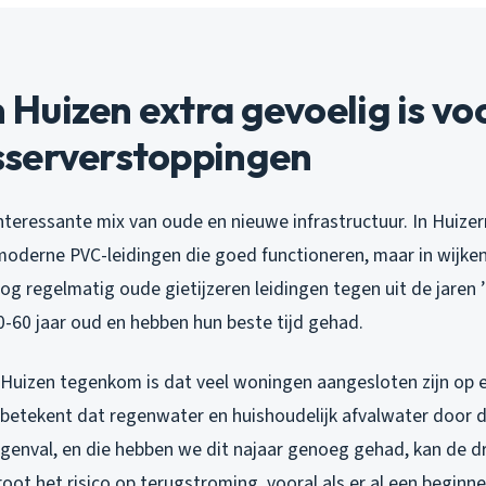
uizen extra gevoelig is vo
serverstoppingen
interessante mix van oude en nieuwe infrastructuur. In Huiz
 moderne PVC-leidingen die goed functioneren, maar in wijken
og regelmatig oude gietijzeren leidingen tegen uit de jaren ’
50-60 jaar oud en hebben hun beste tijd gehad.
in Huizen tegenkom is dat veel woningen aangesloten zijn o
 betekent dat regenwater en huishoudelijk afvalwater door d
egenval, en die hebben we dit najaar genoeg gehad, kan de d
oot het risico op terugstroming, vooral als er al een begin