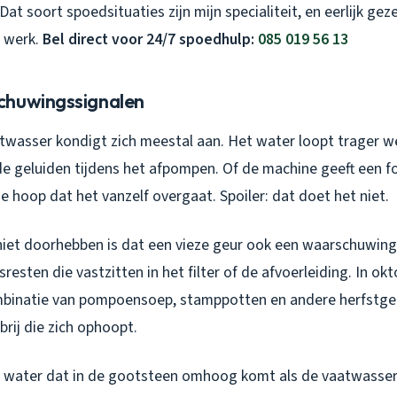
Dat soort spoedsituaties zijn mijn specialiteit, en eerlijk ge
t werk.
Bel direct voor 24/7 spoedhulp:
085 019 56 13
chuwingssignalen
twasser kondigt zich meestal aan. Het water loopt trager 
de geluiden tijdens het afpompen. Of de machine geeft een f
de hoop dat het vanzelf overgaat. Spoiler: dat doet het niet.
iet doorhebben is dat een vieze geur ook een waarschuwing 
esten die vastzitten in het filter of de afvoerleiding. In okto
mbinatie van pompoensoep, stamppotten en andere herfstge
brij die zich ophoopt.
: water dat in de gootsteen omhoog komt als de vaatwasser 