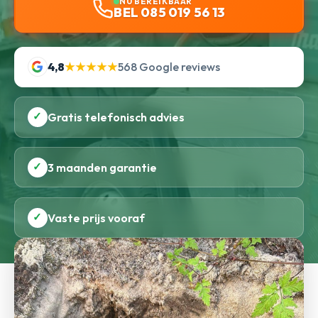
NU BEREIKBAAR
BEL 085 019 56 13
4,8
★★★★★
568 Google reviews
✓
Gratis telefonisch advies
✓
3 maanden garantie
✓
Vaste prijs vooraf