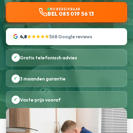
NU BEREIKBAAR
BEL 085 019 56 13
4,8
★★★★★
568 Google reviews
✓
Gratis telefonisch advies
✓
3 maanden garantie
✓
Vaste prijs vooraf