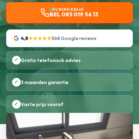
NU BEREIKBAAR
BEL 085 019 56 13
4,8
★★★★★
568 Google reviews
✓
Gratis telefonisch advies
✓
3 maanden garantie
✓
Vaste prijs vooraf