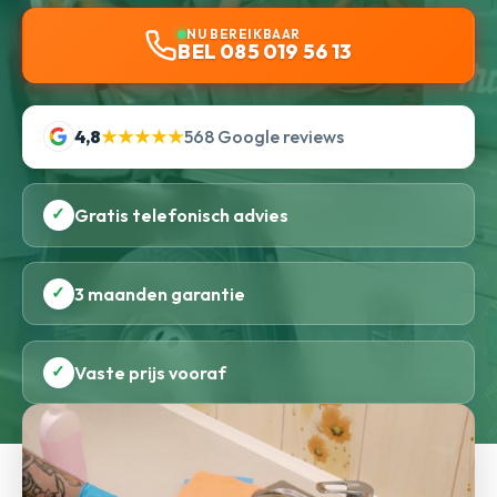
NU BEREIKBAAR
BEL 085 019 56 13
4,8
★★★★★
568 Google reviews
✓
Gratis telefonisch advies
✓
3 maanden garantie
✓
Vaste prijs vooraf