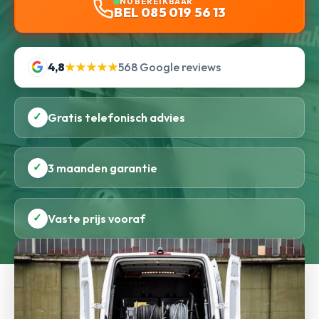
NU BEREIKBAAR
BEL 085 019 56 13
4,8
★★★★★
568 Google reviews
✓
Gratis telefonisch advies
✓
3 maanden garantie
✓
Vaste prijs vooraf