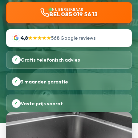
NU BEREIKBAAR
BEL 085 019 56 13
4,8
★★★★★
568 Google reviews
✓
Gratis telefonisch advies
✓
3 maanden garantie
✓
Vaste prijs vooraf