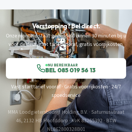
Verstopping? Bel direct.
Onze monteur staat gemiddeld binnen 30 minuten bij u
voor de deur. Vast tarief vooraf, gratis voorrijkosten.
NU BEREIKBAAR
BEL 085 019 56 13
Vast starttarief vooraf · Gratis voorrijkosten · 24/7
spoedservice
MMA Loodgietersbedrijf Holding B.V. · Saturnusstraat
46, 2132 HB Hoofddorp · KvK 83265392 · BTW
NL862800328B01