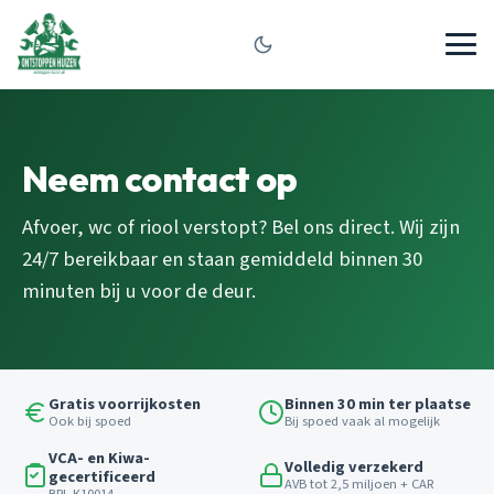
Neem contact op
Afvoer, wc of riool verstopt? Bel ons direct. Wij zijn
24/7 bereikbaar en staan gemiddeld binnen 30
minuten bij u voor de deur.
Gratis voorrijkosten
Binnen 30 min ter plaatse
Ook bij spoed
Bij spoed vaak al mogelijk
VCA- en Kiwa-
Volledig verzekerd
gecertificeerd
AVB tot 2,5 miljoen + CAR
BRL K10014