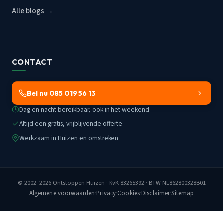
Alle blogs →
CONTACT
Bel nu 085 019 56 13
Dag en nacht bereikbaar, ook in het weekend
Altijd een gratis, vrijblijvende offerte
Werkzaam in Huizen en omstreken
© 2002–2026
Ontstoppen Huizen
· KvK 83265392 · BTW NL862800328B01
Algemene voorwaarden
·
Privacy
·
Cookies
·
Disclaimer
·
Sitemap