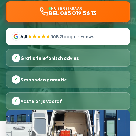
NU BEREIKBAAR
BEL 085 019 56 13
4,8
★★★★★
568 Google reviews
✓
Gratis telefonisch advies
✓
3 maanden garantie
✓
Vaste prijs vooraf