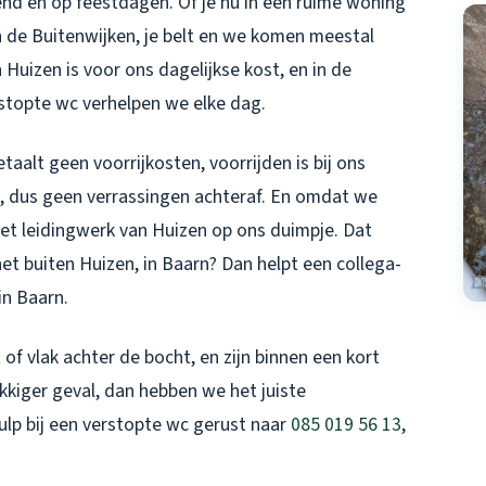
nd en op feestdagen. Of je nu in een ruime woning
n de Buitenwijken, je belt en we komen meestal
n Huizen
is voor ons dagelijkse kost, en in de
rstopte wc verhelpen we elke dag.
taalt geen voorrijkosten, voorrijden is bij ons
ren, dus geen verrassingen achteraf. En omdat we
het leidingwerk van Huizen op ons duimpje. Dat
et buiten Huizen, in Baarn? Dan helpt een collega-
in Baarn
.
of vlak achter de bocht, en zijn binnen een kort
kiger geval, dan hebben we het juiste
ulp bij een verstopte wc gerust naar
085 019 56 13
,