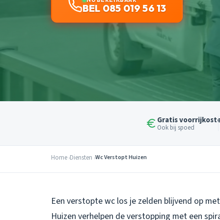
BEL 085 019 56 13
Gratis voorrijkost
Ook bij spoed
Home
Diensten
Wc Verstopt Huizen
Een verstopte wc los je zelden blijvend op me
Huizen verhelpen de verstopping met een spir