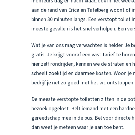
monteurs dag en nacht klaar, ook in het weeke
aan de rand van Erica en Tafelberg woont of i
binnen 30 minuten langs. Een
verstopt toilet i
meeste gevallen is het snel verholpen. Een ve
Wat je van ons mag verwachten is helder. Je be
gratis. Je krijgt vooraf een vast tarief te ho
hier zelf rondrijden, kennen we de straten en 
scheelt zoektijd en daarmee kosten. Woon je n
bedrijf je net zo goed met het
wc ontstoppen 
De meeste verstopte toiletten zitten in de pot 
bezoek opgelost. Belt iemand met een hardnek
gereedschap mee in de bus. Bel voor directe h
dan weet je meteen waar je aan toe bent.