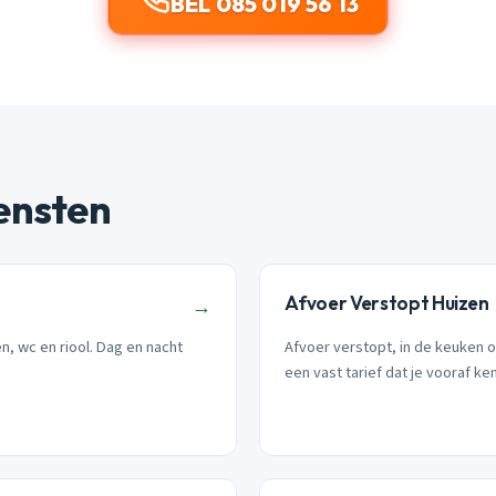
BEL 085 019 56 13
ensten
Afvoer Verstopt Huizen
→
n, wc en riool. Dag en nacht
Afvoer verstopt, in de keuken 
een vast tarief dat je vooraf ken