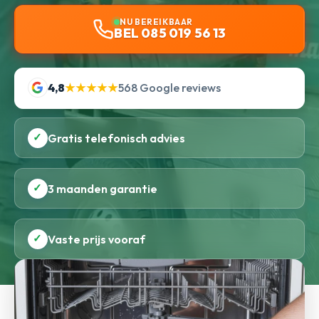
NU BEREIKBAAR
BEL 085 019 56 13
4,8
★★★★★
568 Google reviews
✓
Gratis telefonisch advies
✓
3 maanden garantie
✓
Vaste prijs vooraf