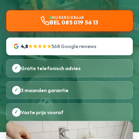
NU BEREIKBAAR
BEL 085 019 56 13
4,8
★★★★★
568 Google reviews
✓
Gratis telefonisch advies
✓
3 maanden garantie
✓
Vaste prijs vooraf