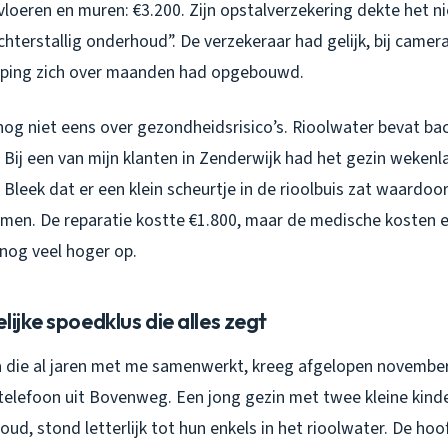
loeren en muren: €3.200. Zijn opstalverzekering dekte het n
hterstallig onderhoud”. De verzekeraar had gelijk, bij camer
pping zich over maanden had opgebouwd.
nog niet eens over gezondheidsrisico’s. Rioolwater bevat bac
. Bij een van mijn klanten in Zenderwijk had het gezin wekenl
Bleek dat er een klein scheurtje in de rioolbuis zat waardoor
amen. De reparatie kostte €1.800, maar de medische kosten 
nog veel hoger op.
lijke spoedklus die alles zegt
a die al jaren met me samenwerkt, kreeg afgelopen november
telefoon uit Bovenweg. Een jong gezin met twee kleine kind
ud, stond letterlijk tot hun enkels in het rioolwater. De hoo