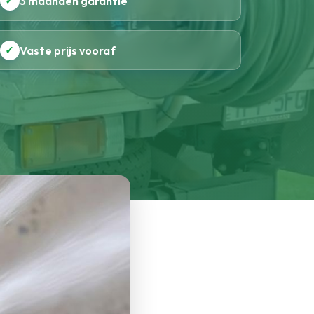
✓
3 maanden garantie
✓
Vaste prijs vooraf