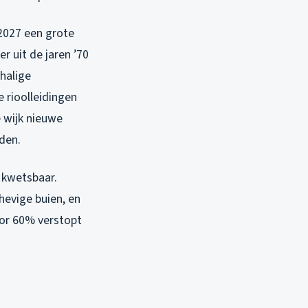
 2027 een grote
r uit de jaren ’70
chalige
 rioolleidingen
e wijk nieuwe
den.
 kwetsbaar.
hevige buien, en
voor 60% verstopt