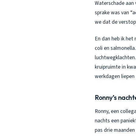
Waterschade aan v
sprake was van “ac
we dat de versto
En dan heb ik het 
coli en salmonella
luchtwegklachten. 
kruipruimte in kw
werkdagen liepen 
Ronny’s nachte
Ronny, een colleg
nachts een paniek
pas drie maanden o