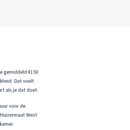
je gemiddeld €150
kheid. Dat voelt
rt als je dat doet.
puur voor de
in Huizermaat West
dkamer.