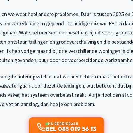
zien we weer heel andere problemen. Daar is tussen 2025 en
- en waterleidingen gepland. De huidige mix van PVC en kope
ijd gehad. Wat veel mensen niet beseffen: bij dit soort groots
ken ontstaan trillingen en grondverschuivingen die bestaande
. Ik heb vorige maand bij drie verschillende woningen in di
olbuizen gevonden, puur door de voorbereidende werkzaamhe
engde rioleringsstelsel dat we hier hebben maakt het extra
alwater gaan door dezelfde leidingen, wat betekent dat bij 
eds vaker, het systeem overbelast raakt. Als je riool dan al 
d vet en aanslag, dan heb je een probleem.
NU BEREIKBAAR
BEL 085 019 56 13