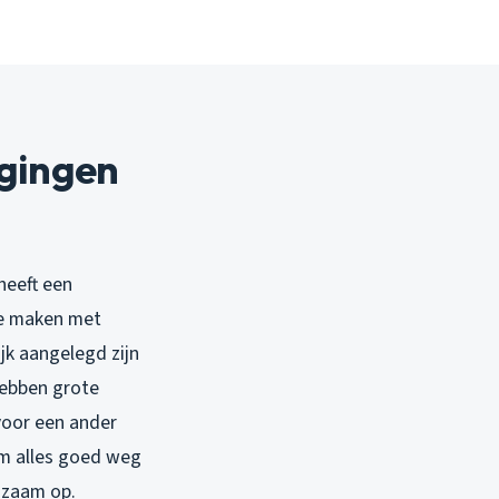
agingen
 heeft een
te maken met
ijk aangelegd zijn
hebben grote
 voor een ander
om alles goed weg
gzaam op.