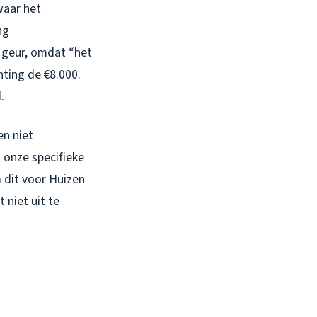
waar het
ng
 geur, omdat “het
hting de €8.000.
.
en niet
 onze specifieke
 dit voor Huizen
 niet uit te