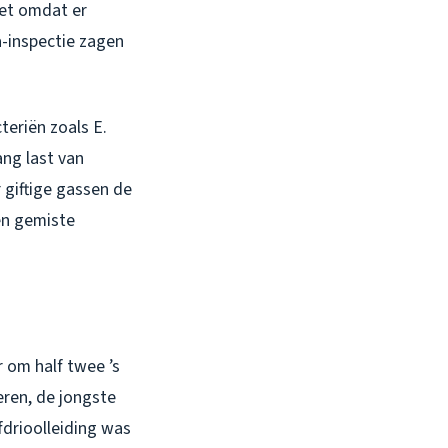
iet omdat er
a-inspectie zagen
teriën zoals E.
ang last van
 giftige gassen de
en gemiste
 om half twee ’s
eren, de jongste
fdrioolleiding was