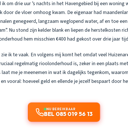
ik om drie uur ’s nachts in het Havengebied bij een woning 
lijk door de vloer omhoog kwam. De eigenaar had maandenla
nalen genegeerd, langzaam weglopend water, af en toe een
”. Nu stond zijn kelder blank en liepen de herstelkosten ric
 onderhoud hem misschien €400 had gekost over drie jaar tijd
s zie ik te vaak. En volgens mij komt het omdat veel Huizenar
uciaal regelmatig rioolonderhoud is, zeker in een plaats met
us laat me je meenemen in wat ik dagelijks tegenkom, waarom
, en vooral: hoeveel geld en ellende je jezelf bespaart door het
NU BEREIKBAAR
BEL 085 019 56 13