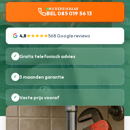
NU BEREIKBAAR
BEL 085 019 56 13
4,8
★★★★★
568 Google reviews
✓
Gratis telefonisch advies
✓
3 maanden garantie
✓
Vaste prijs vooraf