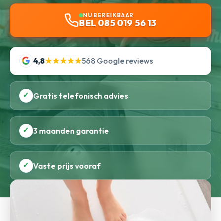
NU BEREIKBAAR
BEL 085 019 56 13
4,8
★★★★★
568 Google reviews
✓
Gratis telefonisch advies
✓
3 maanden garantie
✓
Vaste prijs vooraf