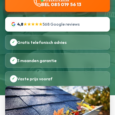
NU BEREIKBAAR
BEL 085 019 56 13
4,8
★★★★★
568 Google reviews
✓
Gratis telefonisch advies
✓
3 maanden garantie
✓
Vaste prijs vooraf