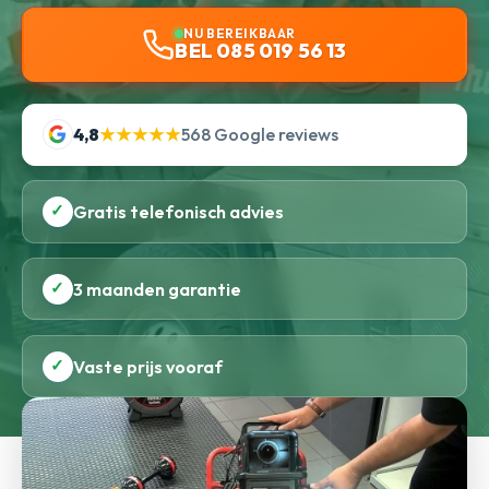
NU BEREIKBAAR
BEL 085 019 56 13
4,8
★★★★★
568 Google reviews
✓
Gratis telefonisch advies
✓
3 maanden garantie
✓
Vaste prijs vooraf