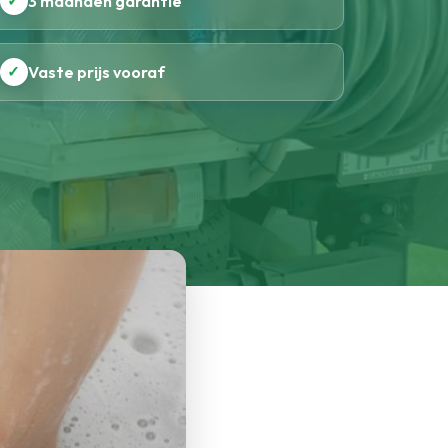
✓
3 maanden garantie
✓
Vaste prijs vooraf