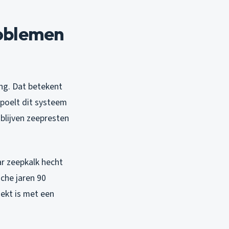
roblemen
ng. Dat betekent
spoelt dit systeem
 blijven zeepresten
ar zeepkalk hecht
sche jaren 90
dekt is met een