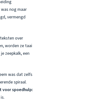
leiding
g was nog maar
oegd, vermengd
gteksten over
gen, worden ze taai
 je zeepkalk, een
eem was dat zelfs
erende spiraal.
ct voor spoedhulp:
is.