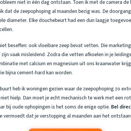
robleem niet in één dag ontstaan. Toen ik met de camera de 
 ik dat de zeepophoping al maanden bezig was. De doorgan
ele diameter. Elke douchebeurt had een dun laagje toegev
ellen.
iet beseffen: ook vloeibare zeep bevat vetten. Die marketin
” zijn vaak misleidend. Zodra die vetten afkoelen in je leidin
ombinatie met calcium en magnesium uit ons kraanwater krijg
die bijna cement-hard kan worden.
nbuurt heb ik woningen gezien waar de zeepophoping zo extr
niet hielp. Dan moet je echt mechanisch te werk met een rot
aar bij oude ophopingen is het soms de enige optie.
Bel dire
je vermoedt dat je verstopping al maanden aan het ontstaan 