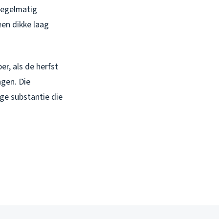
 regelmatig
en dikke laag
er, als de herfst
ngen. Die
ige substantie die