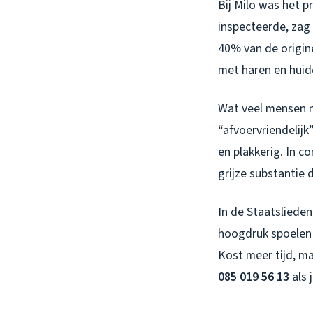
Bij Milo was het p
inspecteerde, zag
40% van de origin
met haren en huidc
Wat veel mensen n
“afvoervriendelijk
en plakkerig. In c
grijze substantie 
In de Staatsliede
hoogdruk spoelen 
Kost meer tijd, m
085 019 56 13
als 