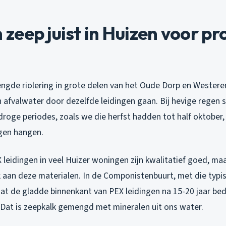
eep juist in Huizen voor p
ngde riolering in grote delen van het Oude Dorp en Westere
 afvalwater door dezelfde leidingen gaan. Bij hevige regen 
droge periodes, zoals we die herfst hadden tot half oktober,
ngen hangen.
leidingen in veel Huizer woningen zijn kwalitatief goed, ma
jk aan deze materialen. In de Componistenbuurt, met die typi
dat de gladde binnenkant van PEX leidingen na 15-20 jaar be
. Dat is zeepkalk gemengd met mineralen uit ons water.