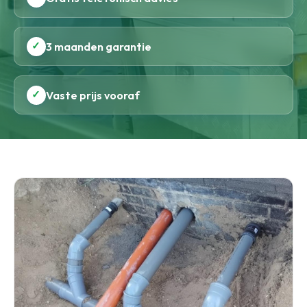
✓
3 maanden garantie
✓
Vaste prijs vooraf