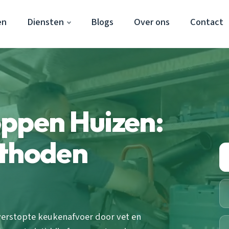
en
Diensten
Blogs
Over ons
Contact
oppen Huizen:
ethoden
 verstopte keukenafvoer door vet en