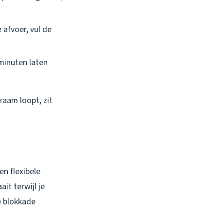
 afvoer, vul de
 minuten laten
gzaam loopt, zit
en flexibele
it terwijl je
e blokkade