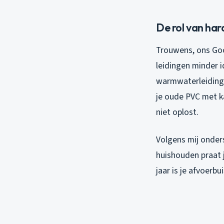
De rol van har
Trouwens, ons Gooi
leidingen minder i
warmwaterleidinge
je oude PVC met k
niet oplost.
Volgens mij onder
huishouden praat j
jaar is je afvoerb