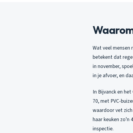
Waarom v
Wat veel mensen n
betekent dat rege
in november, spoe
in je afvoer, en d
In Bijvanck en het
70, met PVC-buize
waardoor vet zich
haar keuken zo’n 
inspectie.