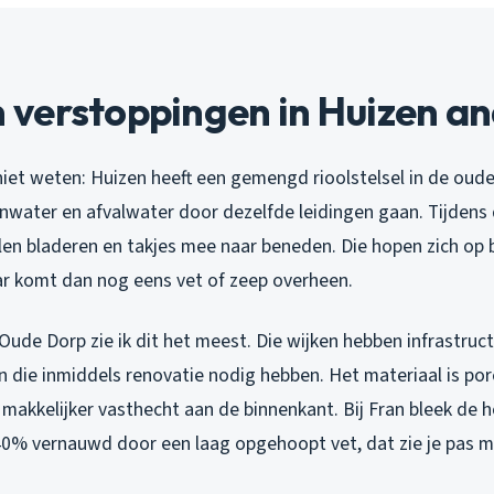
erstoppingen in Huizen and
iet weten: Huizen heeft een gemengd rioolstelsel in de oude
nwater en afvalwater door dezelfde leidingen gaan. Tijdens d
len bladeren en takjes mee naar beneden. Die hopen zich op b
aar komt dan nog eens vet of zeep overheen.
 Oude Dorp zie ik dit het meest. Die wijken hebben infrastruct
n die inmiddels renovatie nodig hebben. Het materiaal is p
 makkelijker vasthecht aan de binnenkant. Bij Fran bleek de
40% vernauwd door een laag opgehoopt vet, dat zie je pas 