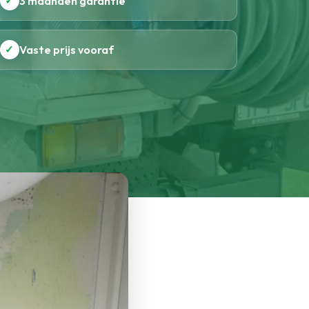
✓
3 maanden garantie
✓
Vaste prijs vooraf