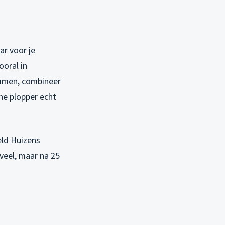
ar voor je
ooral in
ammen, combineer
ne plopper echt
eld Huizens
 veel, maar na 25