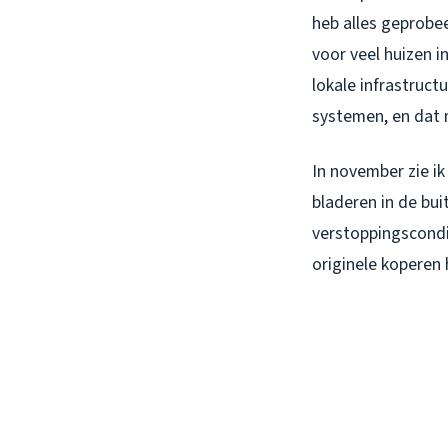
heb alles geprobee
voor veel huizen i
lokale infrastruct
systemen, en dat m
In november zie ik
bladeren in de bu
verstoppingscondi
originele koperen 