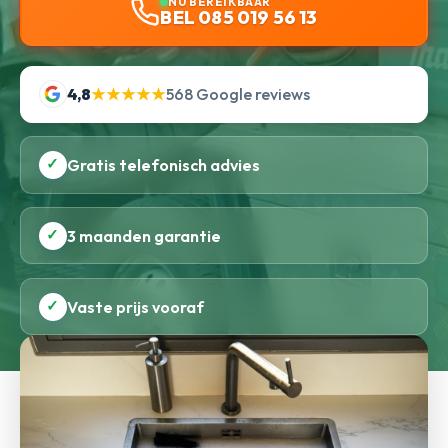
NU BEREIKBAAR
BEL 085 019 56 13
4,8
★★★★★
568 Google reviews
✓
Gratis telefonisch advies
✓
3 maanden garantie
✓
Vaste prijs vooraf