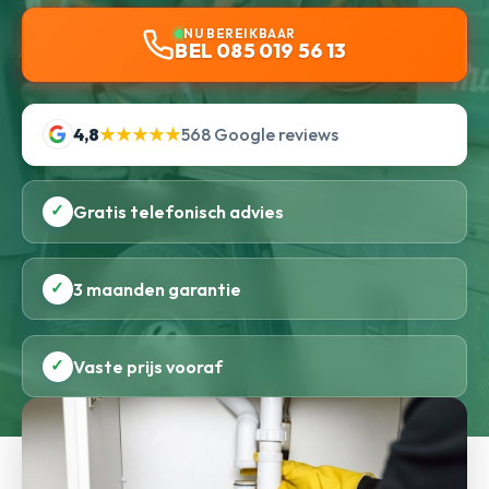
NU BEREIKBAAR
BEL 085 019 56 13
4,8
★★★★★
568 Google reviews
✓
Gratis telefonisch advies
✓
3 maanden garantie
✓
Vaste prijs vooraf