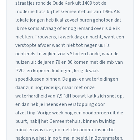
straatjes rond de Oude Kerk uit 1409 tot de
moderne flats bij het Gemeentehuis van 1986. Als
lokale jongen heb ik al zoveel buren geholpen dat
ik me soms afvraag of er nog iemand over is die ik
niet ken. Trouwens, ik werk dag en nacht, want een
verstopte afvoer wacht niet tot negen uur 's
ochtends. In wijken zoals Stad en Lande, waar de
huizen uit de jaren 70 en 80 komen met die mix van
PVC- en koperen leidingen, krijg ik vaak
spoedklussen binnen. De gas- en waterleidingen
daar zijn nog redelijk, maar met onze
waterhardheid van 7,9 °dH bouwt kalk zich snel op,
en dan heb je ineens een verstopping door
afzetting. Vorige week nog een noodoproep uit die
buurt, nabij het Gemeentehuis, binnen twintig
minuten was ik er, en met de camera-inspectie
hadden we het in no time in beeld. In Bovenmaten,