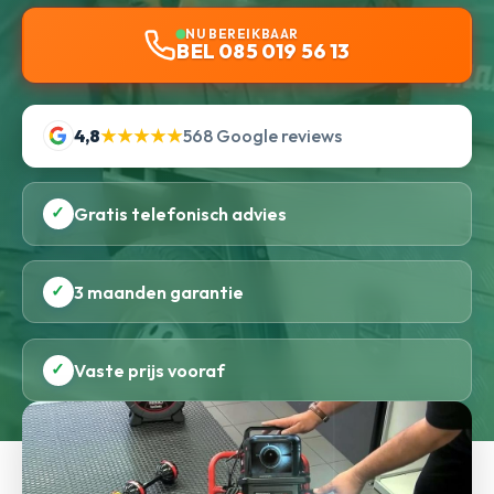
NU BEREIKBAAR
BEL 085 019 56 13
4,8
★★★★★
568 Google reviews
✓
Gratis telefonisch advies
✓
3 maanden garantie
✓
Vaste prijs vooraf