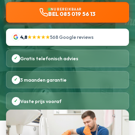
NU BEREIKBAAR
BEL 085 019 56 13
4,8
★★★★★
568 Google reviews
✓
Gratis telefonisch advies
✓
3 maanden garantie
✓
Vaste prijs vooraf