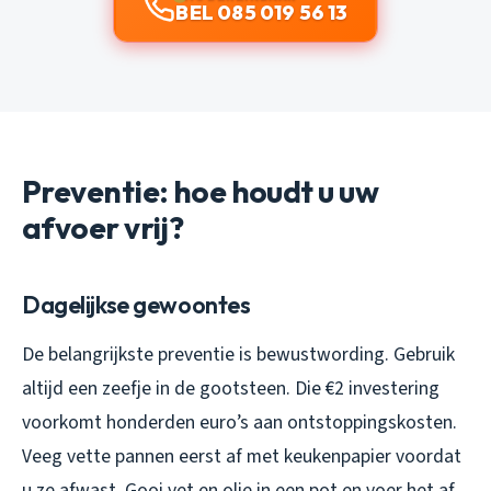
BEL 085 019 56 13
Preventie: hoe houdt u uw
afvoer vrij?
Dagelijkse gewoontes
De belangrijkste preventie is bewustwording. Gebruik
altijd een zeefje in de gootsteen. Die €2 investering
voorkomt honderden euro’s aan ontstoppingskosten.
Veeg vette pannen eerst af met keukenpapier voordat
u ze afwast. Gooi vet en olie in een pot en voer het af