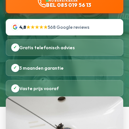
NU BEREIKBAAR
BEL 085 019 56 13
4,8
★★★★★
568 Google reviews
✓
Gratis telefonisch advies
✓
3 maanden garantie
✓
Vaste prijs vooraf